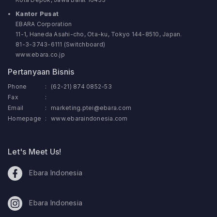
Kantor Pusat
EBARA Corporation
11-1, Haneda Asahi-cho, Ota-ku, Tokyo 144-8510, Japan.
81-3-3743-6111 (Switchboard)
www.ebara.co.jp
Pertanyaan Bisnis
Phone
:
(62-21) 874 0852-53
Fax
:
Email
:
marketing.ptei@ebara.com
Homepage
:
www.ebaraindonesia.com
Let's Meet Us!
Ebara Indonesia
Ebara Indonesia