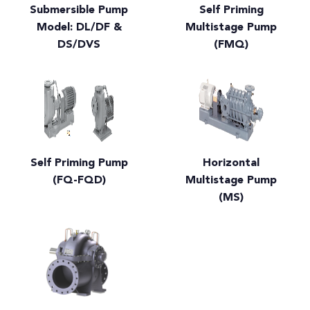
Submersible Pump
Self Priming
Model: DL/DF &
Multistage Pump
DS/DVS
(FMQ)
Self Priming Pump
Horizontal
(FQ-FQD)
Multistage Pump
(MS)