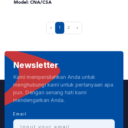
Model: CNA/CSA
«
1
2
»
Newsletter
Kami mempersilahkan Anda untuk
menghubungi kami untuk pertanyaan apa
pun. Dengan senang hati kami
mendengarkan Anda.
Email