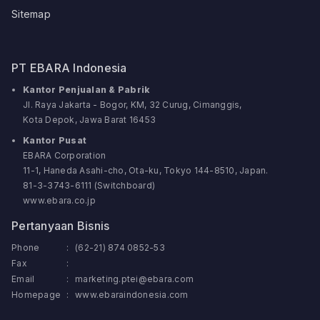
Sitemap
PT EBARA Indonesia
Kantor Penjualan & Pabrik
Jl. Raya Jakarta - Bogor, KM, 32 Curug, Cimanggis,
Kota Depok, Jawa Barat 16453
Kantor Pusat
EBARA Corporation
11-1, Haneda Asahi-cho, Ota-ku, Tokyo 144-8510, Japan.
81-3-3743-6111 (Switchboard)
www.ebara.co.jp
Pertanyaan Bisnis
Phone
:
(62-21) 874 0852-53
Fax
:
Email
:
marketing.ptei@ebara.com
Homepage
:
www.ebaraindonesia.com