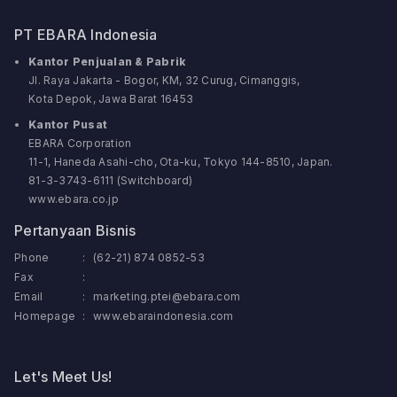
PT EBARA Indonesia
Kantor Penjualan & Pabrik
Jl. Raya Jakarta - Bogor, KM, 32 Curug, Cimanggis,
Kota Depok, Jawa Barat 16453
Kantor Pusat
EBARA Corporation
11-1, Haneda Asahi-cho, Ota-ku, Tokyo 144-8510, Japan.
81-3-3743-6111 (Switchboard)
www.ebara.co.jp
Pertanyaan Bisnis
Phone
:
(62-21) 874 0852-53
Fax
:
Email
:
marketing.ptei@ebara.com
Homepage
:
www.ebaraindonesia.com
Let's Meet Us!