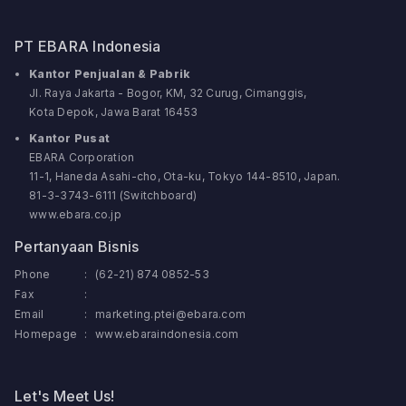
PT EBARA Indonesia
Kantor Penjualan & Pabrik
Jl. Raya Jakarta - Bogor, KM, 32 Curug, Cimanggis,
Kota Depok, Jawa Barat 16453
Kantor Pusat
EBARA Corporation
11-1, Haneda Asahi-cho, Ota-ku, Tokyo 144-8510, Japan.
81-3-3743-6111 (Switchboard)
www.ebara.co.jp
Pertanyaan Bisnis
Phone
:
(62-21) 874 0852-53
Fax
:
Email
:
marketing.ptei@ebara.com
Homepage
:
www.ebaraindonesia.com
Let's Meet Us!