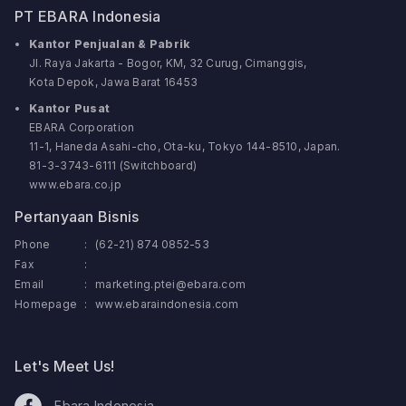
PT EBARA Indonesia
Kantor Penjualan & Pabrik
Jl. Raya Jakarta - Bogor, KM, 32 Curug, Cimanggis,
Kota Depok, Jawa Barat 16453
Kantor Pusat
EBARA Corporation
11-1, Haneda Asahi-cho, Ota-ku, Tokyo 144-8510, Japan.
81-3-3743-6111 (Switchboard)
www.ebara.co.jp
Pertanyaan Bisnis
Phone
:
(62-21) 874 0852-53
Fax
:
Email
:
marketing.ptei@ebara.com
Homepage
:
www.ebaraindonesia.com
Let's Meet Us!
Ebara Indonesia