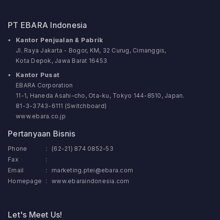
PT EBARA Indonesia
Kantor Penjualan & Pabrik
Jl. Raya Jakarta - Bogor, KM, 32 Curug, Cimanggis,
Kota Depok, Jawa Barat 16453
Kantor Pusat
EBARA Corporation
11-1, Haneda Asahi-cho, Ota-ku, Tokyo 144-8510, Japan.
81-3-3743-6111 (Switchboard)
www.ebara.co.jp
Pertanyaan Bisnis
Phone
:
(62-21) 874 0852-53
Fax
:
Email
:
marketing.ptei@ebara.com
Homepage
:
www.ebaraindonesia.com
Let's Meet Us!