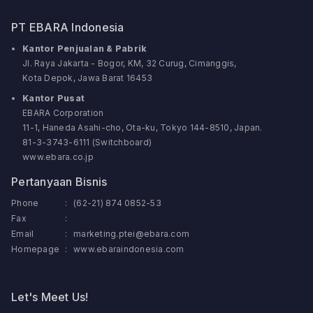
PT EBARA Indonesia
Kantor Penjualan & Pabrik
Jl. Raya Jakarta - Bogor, KM, 32 Curug, Cimanggis,
Kota Depok, Jawa Barat 16453
Kantor Pusat
EBARA Corporation
11-1, Haneda Asahi-cho, Ota-ku, Tokyo 144-8510, Japan.
81-3-3743-6111 (Switchboard)
www.ebara.co.jp
Pertanyaan Bisnis
Phone
:
(62-21) 874 0852-53
Fax
:
Email
:
marketing.ptei@ebara.com
Homepage
:
www.ebaraindonesia.com
Let's Meet Us!