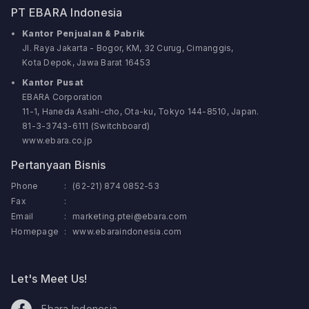
PT EBARA Indonesia
Kantor Penjualan & Pabrik
Jl. Raya Jakarta - Bogor, KM, 32 Curug, Cimanggis,
Kota Depok, Jawa Barat 16453
Kantor Pusat
EBARA Corporation
11-1, Haneda Asahi-cho, Ota-ku, Tokyo 144-8510, Japan.
81-3-3743-6111 (Switchboard)
www.ebara.co.jp
Pertanyaan Bisnis
Phone
:
(62-21) 874 0852-53
Fax
:
Email
:
marketing.ptei@ebara.com
Homepage
:
www.ebaraindonesia.com
Let's Meet Us!
Ebara Indonesia