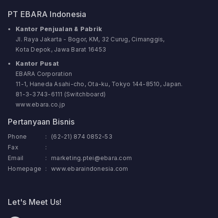
PT EBARA Indonesia
Kantor Penjualan & Pabrik
Jl. Raya Jakarta - Bogor, KM, 32 Curug, Cimanggis,
Kota Depok, Jawa Barat 16453
Kantor Pusat
EBARA Corporation
11-1, Haneda Asahi-cho, Ota-ku, Tokyo 144-8510, Japan.
81-3-3743-6111 (Switchboard)
www.ebara.co.jp
Pertanyaan Bisnis
Phone
:
(62-21) 874 0852-53
Fax
:
Email
:
marketing.ptei@ebara.com
Homepage
:
www.ebaraindonesia.com
Let's Meet Us!