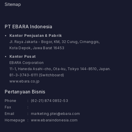
Sitemap
PT EBARA Indonesia
Kantor Penjualan & Pabrik
Jl. Raya Jakarta - Bogor, KM, 32 Curug, Cimanggis,
Kota Depok, Jawa Barat 16453
Kantor Pusat
EBARA Corporation
11-1, Haneda Asahi-cho, Ota-ku, Tokyo 144-8510, Japan.
81-3-3743-6111 (Switchboard)
www.ebara.co.jp
Pertanyaan Bisnis
Phone
:
(62-21) 874 0852-53
Fax
:
Email
:
marketing.ptei@ebara.com
Homepage
:
www.ebaraindonesia.com