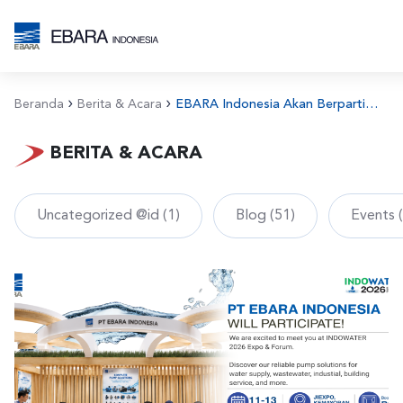
Beranda
Berita & Acara
EBARA Indonesia Akan Berpartisipasi dalam INDO WATER 2026 Expo & Forum
BERITA & ACARA
Uncategorized @id (1)
Blog (51)
Events 