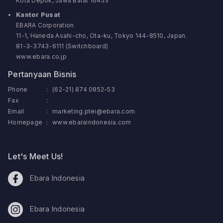
Kota Depok, Jawa Barat 16453
Kantor Pusat
EBARA Corporation
11-1, Haneda Asahi-cho, Ota-ku, Tokyo 144-8510, Japan.
81-3-3743-6111 (Switchboard)
www.ebara.co.jp
Pertanyaan Bisnis
Phone
:
(62-21) 874 0852-53
Fax
:
Email
:
marketing.ptei@ebara.com
Homepage
:
www.ebaraindonesia.com
Let's Meet Us!
Ebara Indonesia
Ebara Indonesia