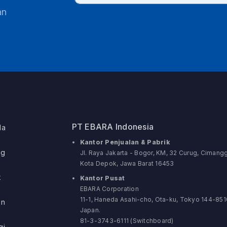
an
PT EBARA Indonesia
da
Kantor Penjualan & Pabrik
ng
Jl. Raya Jakarta - Bogor, KM, 32 Curug, Cimangg
Kota Depok, Jawa Barat 16453
k
Kantor Pusat
EBARA Corporation
11-1, Haneda Asahi-cho, Ota-ku, Tokyo 144-851
an
Japan.
81-3-3743-6111 (Switchboard)
gi